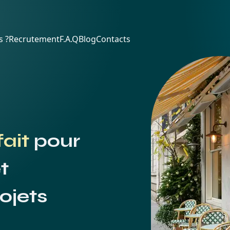
 ?
Recrutement
F.A.Q
Blog
Contacts
fait
pour
t
ojets