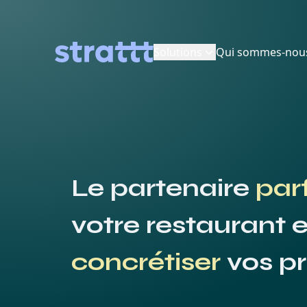
Solutions
Qui sommes-nous
Logo Strattt
Le partenaire
par
votre restaurant e
concrétiser
vos pr