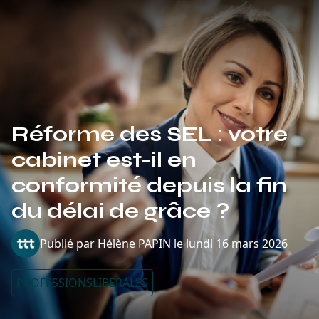
Réforme des SEL : votre
cabinet est-il en
conformité depuis la fin
du délai de grâce ?
Publié par
Hélène PAPIN
le
lundi 16 mars 2026
PROFESSIONSLIBERALES