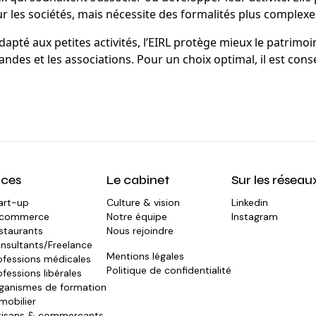
sur les sociétés, mais nécessite des formalités plus complex
apté aux petites activités, l’EIRL protège mieux le patrimo
andes et les associations. Pour un choix optimal, il est cons
ices
Le cabinet
Sur les réseau
art-up
Culture & vision
Linkedin
commerce
Notre équipe
Instagram
staurants
Nous rejoindre
nsultants/Freelance
Mentions légales
ofessions médicales
Politique de confidentialité
ofessions libérales
ganismes de formation
mobilier
tisans & commerçants