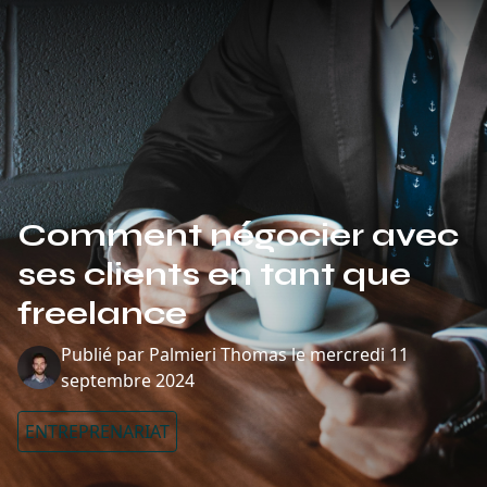
Comment négocier avec
ses clients en tant que
freelance
Publié par
Palmieri Thomas
le
mercredi 11
septembre 2024
ENTREPRENARIAT