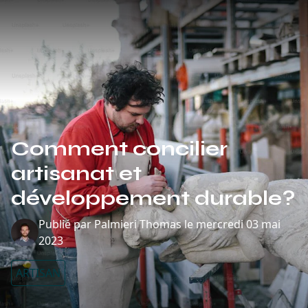
Comment concilier
artisanat et
développement durable?
Publié par
Palmieri Thomas
le
mercredi 03 mai
2023
ARTISAN