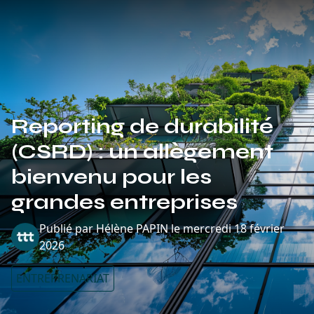
Reporting de durabilité
(CSRD) : un allègement
bienvenu pour les
grandes entreprises
Publié par
Hélène PAPIN
le
mercredi 18 février
2026
ENTREPRENARIAT